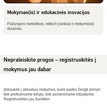
Mokymas(is) ir edukacinės inovacijos
Pažangios metodikos, edtech įrankiai ir mokymo(si)
dizainas.
Nepraleiskite progos – registruokitės į
mokymus jau dabar
Įsitraukite į aktualius mokymus, kurie padės žengti pirmyn
tiek profesiniame kelyje, tiek asmeniniame tobulėjime.
Registruokitės jau šiandien.