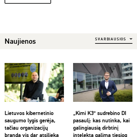
Naujienos
SVARBIAUSIOS
Lietuvos kibernetinio
„Kimi K3“ sudrebino DI
saugumo lygis gerėja,
pasaulį: kas nutinka, kai
tačiau organizacijų
galingiausią dirbtinį
branda vis dar atsilieka
intelektą galima tiesiog