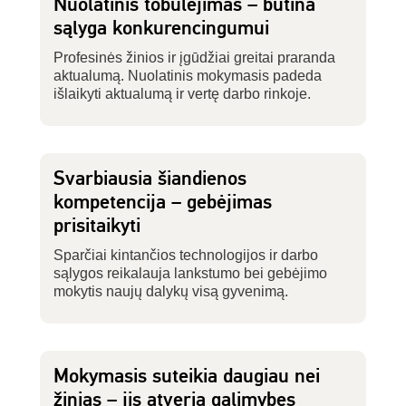
Nuolatinis tobulėjimas – būtina
sąlyga konkurencingumui
Profesinės žinios ir įgūdžiai greitai praranda
aktualumą. Nuolatinis mokymasis padeda
išlaikyti aktualumą ir vertę darbo rinkoje.
Svarbiausia šiandienos
kompetencija – gebėjimas
prisitaikyti
Sparčiai kintančios technologijos ir darbo
sąlygos reikalauja lankstumo bei gebėjimo
mokytis naujų dalykų visą gyvenimą.
Mokymasis suteikia daugiau nei
žinias – jis atveria galimybes