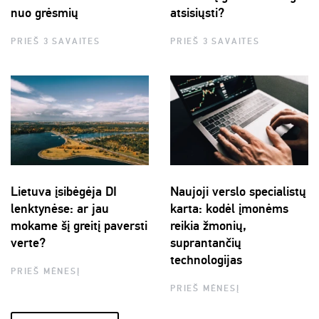
nuo grėsmių
atsisiųsti?
PRIEŠ 3 SAVAITES
PRIEŠ 3 SAVAITES
Lietuva įsibėgėja DI
Naujoji verslo specialistų
lenktynėse: ar jau
karta: kodėl įmonėms
mokame šį greitį paversti
reikia žmonių,
verte?
suprantančių
technologijas
PRIEŠ MĖNESĮ
PRIEŠ MĖNESĮ