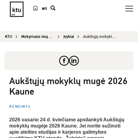
en
p
a
i
KTU
Mokymasis visą gyvenimą
Įvykiai
Aukštųjų mokyklų mugė 2026 Kaune
e
š
k
a
Aukštųjų mokyklų mugė 2026
Kaune
RENGINYS
2026 vasario 24 d. kviečiame apsilankyti Aukštųjų
mokyklų mugėje 2026 Kaune. Jei norite sužinoti
apie ateities studijas ir karjeros galimybes