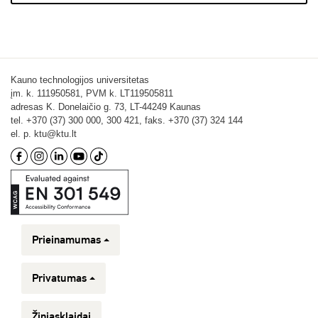
Kauno technologijos universitetas
įm. k. 111950581, PVM k. LT119505811
adresas K. Donelaičio g. 73, LT-44249 Kaunas
tel. +370 (37) 300 000, 300 421, faks. +370 (37) 324 144
el. p. ktu@ktu.lt
Prieinamumas
Privatumas
Žiniasklaidai