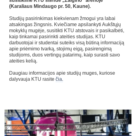
susitikime KTU stende „Žalgirio“ arenoje
(Karaliaus Mindaugo pr. 50, Kaune).
Studijų pasirinkimas kiekvienam žmogui yra labai
atsakingas žingsnis. Kviečiame apsilankyti Aukštųjų
mokyklų mugėje, susitikti KTU atstovais ir pasikalbėti,
kaip tinkamai pasirinkti ateities studijas. KTU
darbuotojai ir studentai suteiks visą būtiną informaciją
apie priėmimo tvarką, stojimų eigą, pasirengimą
studijoms, duos vertingų patarimų, kaip surasti savo
ateities kelią.
Daugiau informacijos apie studijų muges, kuriose
dalyvauja KTU rasite
čia.