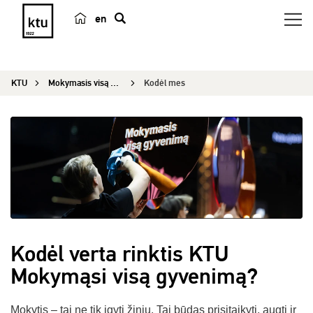
en
p
a
i
KTU
Mokymasis visą gyvenimą
Kodėl mes
e
š
k
a
Kodėl verta rinktis KTU
Mokymąsi visą gyvenimą?
Mokytis – tai ne tik įgyti žinių. Tai būdas prisitaikyti, augti ir