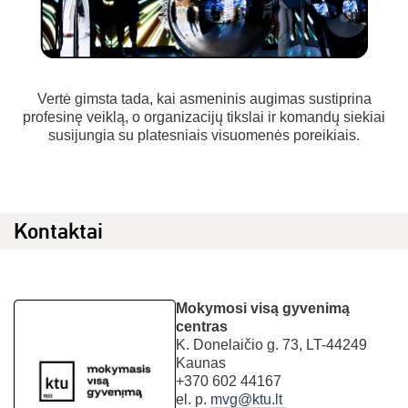
Vertė gimsta tada, kai asmeninis augimas sustiprina
profesinę veiklą, o organizacijų tikslai ir komandų siekiai
susijungia su platesniais visuomenės poreikiais.
Kontaktai
Mokymosi visą gyvenimą
centras
K. Donelaičio g. 73, LT-44249
Kaunas
+370 602 44167
el. p.
mvg@ktu.lt