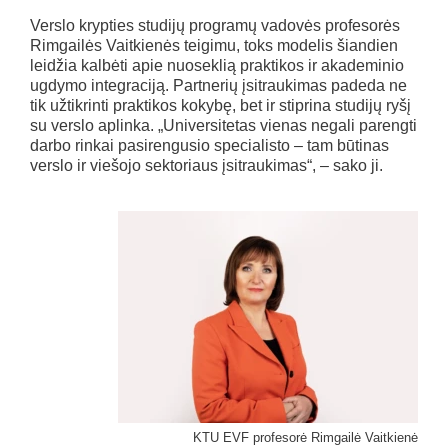
Verslo krypties studijų programų vadovės profesorės
Rimgailės Vaitkienės teigimu, toks modelis šiandien
leidžia kalbėti apie nuoseklią praktikos ir akademinio
ugdymo integraciją. Partnerių įsitraukimas padeda ne
tik užtikrinti praktikos kokybę, bet ir stiprina studijų ryšį
su verslo aplinka. „Universitetas vienas negali parengti
darbo rinkai pasirengusio specialisto – tam būtinas
verslo ir viešojo sektoriaus įsitraukimas“, – sako ji.
KTU EVF profesorė Rimgailė Vaitkienė