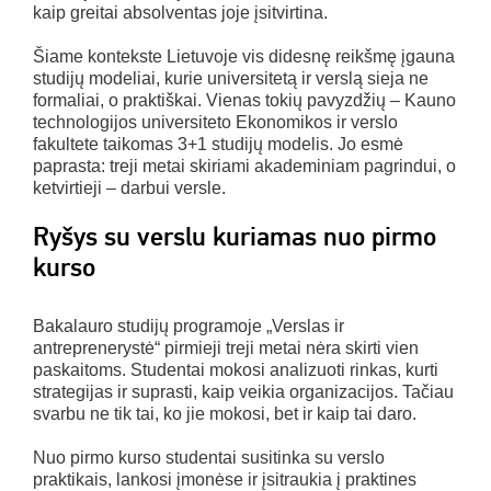
kaip greitai absolventas joje įsitvirtina.
Šiame kontekste Lietuvoje vis didesnę reikšmę įgauna
studijų modeliai, kurie universitetą ir verslą sieja ne
formaliai, o praktiškai. Vienas tokių pavyzdžių – Kauno
technologijos universiteto Ekonomikos ir verslo
fakultete taikomas 3+1 studijų modelis. Jo esmė
paprasta: treji metai skiriami akademiniam pagrindui, o
ketvirtieji – darbui versle.
Ryšys su verslu kuriamas nuo pirmo
kurso
Bakalauro studijų programoje „Verslas ir
antreprenerystė“ pirmieji treji metai nėra skirti vien
paskaitoms. Studentai mokosi analizuoti rinkas, kurti
strategijas ir suprasti, kaip veikia organizacijos. Tačiau
svarbu ne tik tai, ko jie mokosi, bet ir kaip tai daro.
Nuo pirmo kurso studentai susitinka su verslo
praktikais, lankosi įmonėse ir įsitraukia į praktines