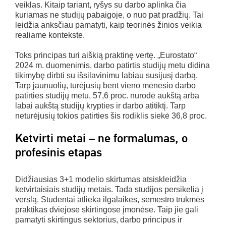
veiklas. Kitaip tariant, ryšys su darbo aplinka čia
kuriamas ne studijų pabaigoje, o nuo pat pradžių. Tai
leidžia anksčiau pamatyti, kaip teorinės žinios veikia
realiame kontekste.
Toks principas turi aiškią praktinę vertę. „Eurostato“
2024 m. duomenimis, darbo patirtis studijų metu didina
tikimybę dirbti su išsilavinimu labiau susijusį darbą.
Tarp jaunuolių, turėjusių bent vieno mėnesio darbo
patirties studijų metu, 57,6 proc. nurodė aukštą arba
labai aukštą studijų krypties ir darbo atitiktį. Tarp
neturėjusių tokios patirties šis rodiklis siekė 36,8 proc.
Ketvirti metai – ne formalumas, o
profesinis etapas
Didžiausias 3+1 modelio skirtumas atsiskleidžia
ketvirtaisiais studijų metais. Tada studijos persikelia į
verslą. Studentai atlieka ilgalaikes, semestro trukmės
praktikas dviejose skirtingose įmonėse. Taip jie gali
pamatyti skirtingus sektorius, darbo principus ir