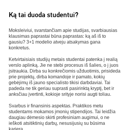
Ką tai duoda studentui?
Moksleiviui, svarstančiam apie studijas, svarbiausias
klausimas paprastai būna paprastas: ką aš iš to
gausiu? 3+1 modelio atveju atsakymas gana
konkretus.
Ketvirtaisiais studijų metais studentai patenka į realią
verslo aplinką. Jie ne stebi procesus iš šalies, o į juos
įsitraukia. Dirba su konkrečiomis užduotimis, prisideda
prie projektų, dirba komandoje ir pamato, kokių
gebėjimų iš jauno specialisto tikisi darbdaviai. Tai
padeda ne tik geriau suprasti pasirinktą kryptį, bet ir
anksčiau įvertinti, kokioje srityje norisi augti toliau.
Svarbus ir finansinis aspektas. Praktikos metu
studentams mokamos įmonių stipendijos. Tai leidžia
daugiau dėmesio skirti profesiniam augimui, o ne
ieškoti atsitiktinių darbų, nesusijusių su būsima
karjera.