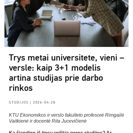
Trys metai universitete, vieni –
versle: kaip 3+1 modelis
artina studijas prie darbo
rinkos
STUDIJOS
| 2026-04-28
KTU Ekonomikos ir verslo fakulteto profesorė
Rimgailė
Vaitkienė ir docentė Rita Jucevičienė
Ką šiandien iš tiesų reiškia geros studijos? Ar