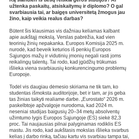
užtenka paskaitų, atsiskaitymų ir diplomo? O gal
svarbiausia tai, ar baigęs universitetą žmogus jau
žino, kaip veikia realus darbas?
Būtent šis klausimas vis dažniau keliamas kalbant
apie aukštąjį mokslą. Verslas pabrėžia, kad vien
teorinių žinių nepakanka. Europos Komisija 2025 m.
nurodė, kad beveik keturios iš penkių Europos
Sąjungos mažų ir vidutinių įmonių negali rasti joms
reikalingų talentų. Tai rodo, kad įgūdžių trūkumas
išlieka viena svarbiausių konkurencingumo problemų
Europoje.
Todėl vis daugiau dėmesio skiriama ne tik tam, ko
studentas išmoksta auditorijoje, bet ir tam, ar jis geba
tas žinias taikyti realiame darbe. „Eurostato“ 2026 m.
paskelbtoje apžvalgoje nurodoma, kad 2024 m.
neseniai studijas baigusių 20–34 metų absolventų
užimtumo lygis Europos Sąjungoje (ES) siekė 82,3
proc. Tai naujausias pilnai palyginamas rodiklis ES
mastu. Jis rodo, kad aukštasis mokslas išlieka svarbus
kelias į darbo rinką, tačiau kartu vis svarbiau tampa tai,