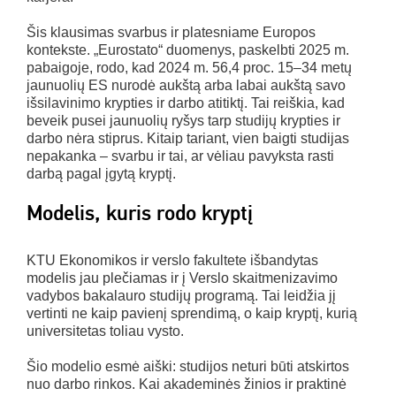
Šis klausimas svarbus ir platesniame Europos
kontekste. „Eurostato“ duomenys, paskelbti 2025 m.
pabaigoje, rodo, kad 2024 m. 56,4 proc. 15–34 metų
jaunuolių ES nurodė aukštą arba labai aukštą savo
išsilavinimo krypties ir darbo atitiktį. Tai reiškia, kad
beveik pusei jaunuolių ryšys tarp studijų krypties ir
darbo nėra stiprus. Kitaip tariant, vien baigti studijas
nepakanka – svarbu ir tai, ar vėliau pavyksta rasti
darbą pagal įgytą kryptį.
Modelis, kuris rodo kryptį
KTU Ekonomikos ir verslo fakultete išbandytas
modelis jau plečiamas ir į Verslo skaitmenizavimo
vadybos bakalauro studijų programą. Tai leidžia jį
vertinti ne kaip pavienį sprendimą, o kaip kryptį, kurią
universitetas toliau vysto.
Šio modelio esmė aiški: studijos neturi būti atskirtos
nuo darbo rinkos. Kai akademinės žinios ir praktinė