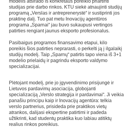
modelis atsirado iš konkretaus poreikio priartinti
studijas prie darbo rinkos. KTU siekė atnaujinti studijų
programą „Verslas ir antreprenerystė“ ir sustiprinti jos
praktinę dalį. Tuo pat metu Inovacijų agentūros
programa „Sparnai“ jau buvo sukaupusi vertingos
patirties rengiant jaunus eksporto profesionalus.
Pasibaigus programos finansavimo etapui, kilo
poreikis šios patirties neprarasti, o perkelti ją į ilgalaikį
studijų modelį. Taip „Sparnų“ patirtis tapo viena iš 3+1
modelio prielaidų ir pagrindu eksporto valdymo
specializacijai.
Plėtojant modelį, prie jo įgyvendinimo prisijungė ir
Lietuvos pardavimų asociacija, globojanti
specializaciją „Verslo strategija ir pardavimai“. Ji veikia
panašiu principu kaip ir Inovacijų agentūra: telkia
verslo partnerius, prisideda prie praktikos vietų
atrankos, dalijasi ekspertine patirtimi ir padeda
užtikrinti, kad studentų praktika kuo labiau atitiktų
realius rinkos poreikius.