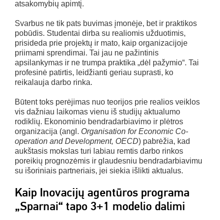
atsakomybių apimtį.
Svarbus ne tik pats buvimas įmonėje, bet ir praktikos
pobūdis. Studentai dirba su realiomis užduotimis,
prisideda prie projektų ir mato, kaip organizacijoje
priimami sprendimai. Tai jau ne pažintinis
apsilankymas ir ne trumpa praktika „dėl pažymio“. Tai
profesinė patirtis, leidžianti geriau suprasti, ko
reikalauja darbo rinka.
Būtent toks perėjimas nuo teorijos prie realios veiklos
vis dažniau laikomas vienu iš studijų aktualumo
rodiklių. Ekonominio bendradarbiavimo ir plėtros
organizacija (angl.
Organisation for Economic Co-
operation and Development, OECD
) pabrėžia, kad
aukštasis mokslas turi labiau remtis darbo rinkos
poreikių prognozėmis ir glaudesniu bendradarbiavimu
su išoriniais partneriais, jei siekia išlikti aktualus.
Kaip Inovacijų agentūros programa
„Sparnai“ tapo 3+1 modelio dalimi