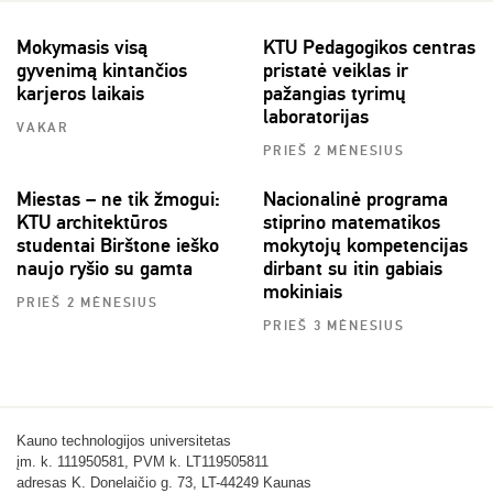
Mokymasis visą
KTU Pedagogikos centras
gyvenimą kintančios
pristatė veiklas ir
karjeros laikais
pažangias tyrimų
laboratorijas
VAKAR
PRIEŠ 2 MĖNESIUS
Miestas – ne tik žmogui:
Nacionalinė programa
KTU architektūros
stiprino matematikos
studentai Birštone ieško
mokytojų kompetencijas
naujo ryšio su gamta
dirbant su itin gabiais
mokiniais
PRIEŠ 2 MĖNESIUS
PRIEŠ 3 MĖNESIUS
Kauno technologijos universitetas
įm. k. 111950581, PVM k. LT119505811
adresas K. Donelaičio g. 73, LT-44249 Kaunas