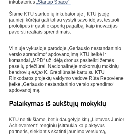
inkubatorius
„Startup Space“.
Šiame KTU startuolių inkubatoriuje į KTU įstoję
jaunieji kūrėjai gali toliau vystyti savo idėjas, testuoti
prototipus ir gauti ekspertų pagalbą, kaip inovacijas
paversti realiais sprendimais.
Vilniuje vykusioje parodoje „Geriausio nestandartinio
verslo sprendimo“ apdovanojimą KTU įteikė ir
komandai „MPD“ už idėją dronus pasitelkti žemės
pasėlių priežiūrai. Nacionalinėje mokomųjų mokinių
bendrovių
eXpo
K. Grėbliūnaitė kartu su KTU
Rinkodaros projektų valdymo vadove Rūta Repoviene
įteikė „Geriausio nestandartinio verslo sprendimo“
apdovanojimą.
Palaikymas iš aukštųjų mokyklų
KTU ne tik šiame, bet ir daugelyje kitų „Lietuvos Junior
Achievement“ renginių įsitraukia kaip aktyvus
partneris, siekiantis skatinti jaunimo verslumą,