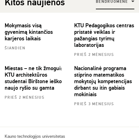
Kitos naujienos
BENDRUOMENĖ
Mokymasis visą
KTU Pedagogikos centras
gyvenimą kintančios
pristatė veiklas ir
karjeros laikais
pažangias tyrimų
laboratorijas
ŠIANDIEN
PRIEŠ 2 MĖNESIUS
Miestas – ne tik žmogui:
Nacionalinė programa
KTU architektūros
stiprino matematikos
studentai Birštone ieško
mokytojų kompetencijas
naujo ryšio su gamta
dirbant su itin gabiais
mokiniais
PRIEŠ 2 MĖNESIUS
PRIEŠ 3 MĖNESIUS
Kauno technologijos universitetas