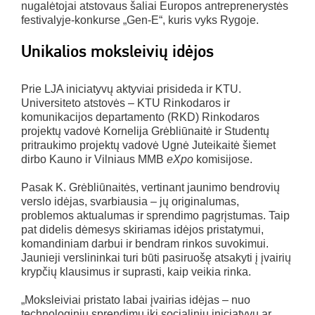
nugalėtojai atstovaus šaliai Europos antreprenerystės
festivalyje-konkurse „Gen-E“, kuris vyks Rygoje.
Unikalios moksleivių idėjos
Prie LJA iniciatyvų aktyviai prisideda ir KTU.
Universiteto atstovės – KTU Rinkodaros ir
komunikacijos departamento (RKD) Rinkodaros
projektų vadovė Kornelija Grėbliūnaitė ir Studentų
pritraukimo projektų vadovė Ugnė Juteikaitė šiemet
dirbo Kauno ir Vilniaus MMB
eXpo
komisijose.
Pasak K. Grėbliūnaitės, vertinant jaunimo bendrovių
verslo idėjas, svarbiausia – jų originalumas,
problemos aktualumas ir sprendimo pagrįstumas. Taip
pat didelis dėmesys skiriamas idėjos pristatymui,
komandiniam darbui ir bendram rinkos suvokimui.
Jaunieji verslininkai turi būti pasiruošę atsakyti į įvairių
krypčių klausimus ir suprasti, kaip veikia rinka.
„Moksleiviai pristato labai įvairias idėjas – nuo
technologinių sprendimų iki socialinių iniciatyvų ar