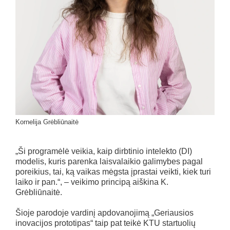
Kornelija Grėbliūnaitė
„Ši programėlė veikia, kaip dirbtinio intelekto (DI)
modelis, kuris parenka laisvalaikio galimybes pagal
poreikius, tai, ką vaikas mėgsta įprastai veikti, kiek turi
laiko ir pan.“, – veikimo principą aiškina K.
Grėbliūnaitė.
Šioje parodoje vardinį apdovanojimą „Geriausios
inovacijos prototipas“ taip pat teikė KTU startuolių