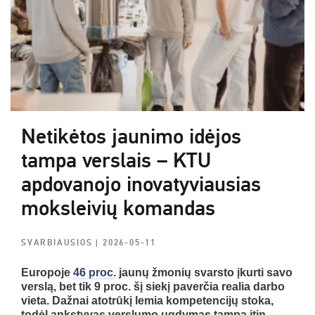
Netikėtos jaunimo idėjos
tampa verslais – KTU
apdovanojo inovatyviausias
moksleivių komandas
SVARBIAUSIOS
| 2026-05-11
Europoje
46 proc.
jaunų žmonių svarsto įkurti savo
verslą, bet tik 9 proc. šį siekį paverčia realia darbo
vieta. Dažnai atotrūkį lemia kompetencijų stoka,
todėl ankstyvas verslumo ugdymas tampa itin