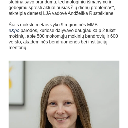
stebina savo brandumu, technologiniu išmanymu ir
gebėjimu spręsti aktualiausias šių dienų problemas“, –
atkreipia dėmesį LJA vadovė Andželika Rusteikienė.
Šiais mokslo metais vyko 9 regioninės MMB
eXpo
parodos, kuriose dalyvavo daugiau kaip 2 tūkst.
mokinių, apie 500 mokomųjų mokinių bendrovių ir 600
verslo, akademinės bendruomenės bei institucijų
mentorių.