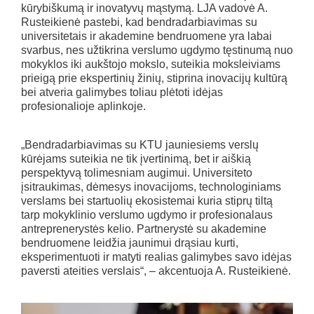
kūrybiškumą ir inovatyvų mąstymą. LJA vadovė A.
Rusteikienė pastebi, kad bendradarbiavimas su
universitetais ir akademine bendruomene yra labai
svarbus, nes užtikrina verslumo ugdymo tęstinumą nuo
mokyklos iki aukštojo mokslo, suteikia moksleiviams
prieigą prie ekspertinių žinių, stiprina inovacijų kultūrą
bei atveria galimybes toliau plėtoti idėjas
profesionalioje aplinkoje.
„Bendradarbiavimas su KTU jauniesiems verslų
kūrėjams suteikia ne tik įvertinimą, bet ir aiškią
perspektyvą tolimesniam augimui. Universiteto
įsitraukimas, dėmesys inovacijoms, technologiniams
verslams bei startuolių ekosistemai kuria stiprų tiltą
tarp mokyklinio verslumo ugdymo ir profesionalaus
antreprenerystės kelio. Partnerystė su akademine
bendruomene leidžia jaunimui drąsiau kurti,
eksperimentuoti ir matyti realias galimybes savo idėjas
paversti ateities verslais“, – akcentuoja A. Rusteikienė.