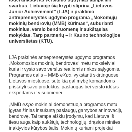
svarbus. Lietuvoje šią kryptį stiprina „Lietuvos
Junior Achievement“ (LJA) ir praktinio
antreprenerystės ugdymo programa „Mokomųjų
mokinių bendrovių (MMB) kūrimas“, suburianti
mokinius, verslo bendruomenę ir aukštąsias
mokyklas. Tarp partnerių – ir Kauno technologijos
universitetas (KTU).
LJA praktinės antreprenerystės ugdymo programos
„Mokomosios mokinių bendrovės“ metu moksleiviai
kuria ir vysto savo verslus realiomis rinkos sąlygomis.
Programos dalis – MMB
eXpo
, vykstanti skirtinguose
Lietuvos miestuose, suteikia galimybę komandoms
pristatyti savo produktus, paslaugas bei verslo idėjas
ekspertams ir visuomenei.
„MMB
eXpo
mokiniai demonstruoja programos metu
įgytas žinias ir sukurtą paslaugų, gamybos ar inovacijų
bendrovę. Tai tampa aiškiu įrodymu, kad Lietuva iš
tiesų auga kaip aukštųjų technologijų, drąsios minties
ir aktyvios kūrybos šalis. Mokinių kuriami projektai