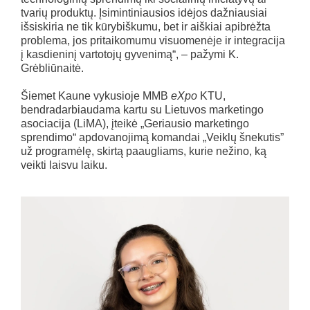
tvarių produktų. Įsimintiniausios idėjos dažniausiai
išsiskiria ne tik kūrybiškumu, bet ir aiškiai apibrėžta
problema, jos pritaikomumu visuomenėje ir integracija
į kasdieninį vartotojų gyvenimą“, – pažymi K.
Grėbliūnaitė.
Šiemet Kaune vykusioje MMB
eXpo
KTU,
bendradarbiaudama kartu su Lietuvos marketingo
asociacija (LiMA), įteikė „Geriausio marketingo
sprendimo“ apdovanojimą komandai „Veiklų šnekutis”
už programėlę, skirtą paaugliams, kurie nežino, ką
veikti laisvu laiku.