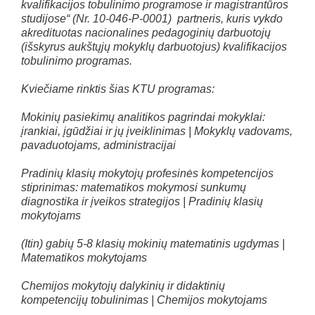
kvalifikacijos tobulinimo programose ir magistrantūros
studijose“ (Nr. 10-046-P-0001) partneris, kuris vykdo
akredituotas nacionalines pedagoginių darbuotojų
(išskyrus aukštųjų mokyklų darbuotojus) kvalifikacijos
tobulinimo programas.
Kviečiame rinktis šias KTU programas:
Mokinių pasiekimų analitikos pagrindai mokyklai:
įrankiai, įgūdžiai ir jų įveiklinimas | Mokyklų vadovams,
pavaduotojams, administracijai
Pradinių klasių mokytojų profesinės kompetencijos
stiprinimas: matematikos mokymosi sunkumų
diagnostika ir įveikos strategijos | Pradinių klasių
mokytojams
(Itin) gabių 5-8 klasių mokinių matematinis ugdymas |
Matematikos mokytojams
Chemijos mokytojų dalykinių ir didaktinių
kompetencijų tobulinimas | Chemijos mokytojams