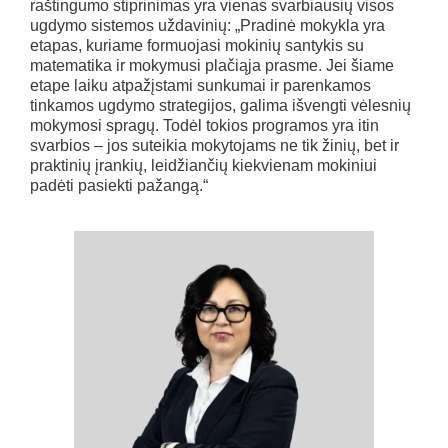
raštingumo stiprinimas yra vienas svarbiausių visos
ugdymo sistemos uždavinių: „Pradinė mokykla yra
etapas, kuriame formuojasi mokinių santykis su
matematika ir mokymusi plačiąja prasme. Jei šiame
etape laiku atpažįstami sunkumai ir parenkamos
tinkamos ugdymo strategijos, galima išvengti vėlesnių
mokymosi spragų. Todėl tokios programos yra itin
svarbios – jos suteikia mokytojams ne tik žinių, bet ir
praktinių įrankių, leidžiančių kiekvienam mokiniui
padėti pasiekti pažangą.“