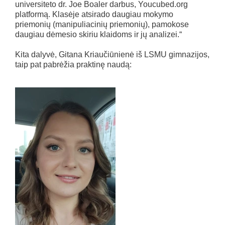
universiteto dr. Joe Boaler darbus, Youcubed.org
platformą. Klasėje atsirado daugiau mokymo
priemonių (manipuliacinių priemonių), pamokose
daugiau dėmesio skiriu klaidoms ir jų analizei.“
Kita dalyvė, Gitana Kriaučiūnienė iš LSMU gimnazijos,
taip pat pabrėžia praktinę naudą: