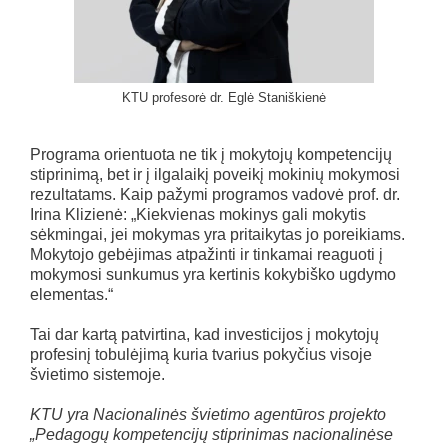
KTU profesorė dr. Eglė Staniškienė
Programa orientuota ne tik į mokytojų kompetencijų
stiprinimą, bet ir į ilgalaikį poveikį mokinių mokymosi
rezultatams. Kaip pažymi programos vadovė prof. dr.
Irina Klizienė: „Kiekvienas mokinys gali mokytis
sėkmingai, jei mokymas yra pritaikytas jo poreikiams.
Mokytojo gebėjimas atpažinti ir tinkamai reaguoti į
mokymosi sunkumus yra kertinis kokybiško ugdymo
elementas.“
Tai dar kartą patvirtina, kad investicijos į mokytojų
profesinį tobulėjimą kuria tvarius pokyčius visoje
švietimo sistemoje.
KTU yra Nacionalinės švietimo agentūros projekto
„Pedagogų kompetencijų stiprinimas nacionalinėse