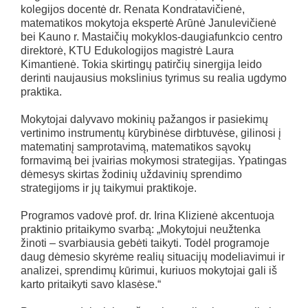
kolegijos docentė dr. Renata Kondratavičienė,
matematikos mokytoja ekspertė Arūnė Janulevičienė
bei Kauno r. Mastaičių mokyklos-daugiafunkcio centro
direktorė, KTU Edukologijos magistrė Laura
Kimantienė. Tokia skirtingų patirčių sinergija leido
derinti naujausius mokslinius tyrimus su realia ugdymo
praktika.
Mokytojai dalyvavo mokinių pažangos ir pasiekimų
vertinimo instrumentų kūrybinėse dirbtuvėse, gilinosi į
matematinį samprotavimą, matematikos sąvokų
formavimą bei įvairias mokymosi strategijas. Ypatingas
dėmesys skirtas žodinių uždavinių sprendimo
strategijoms ir jų taikymui praktikoje.
Programos vadovė prof. dr. Irina Klizienė akcentuoja
praktinio pritaikymo svarbą: „Mokytojui neužtenka
žinoti – svarbiausia gebėti taikyti. Todėl programoje
daug dėmesio skyrėme realių situacijų modeliavimui ir
analizei, sprendimų kūrimui, kuriuos mokytojai gali iš
karto pritaikyti savo klasėse.“