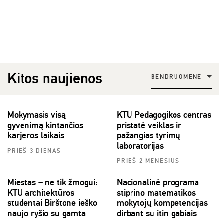
Kitos naujienos
BENDRUOMENĖ
Mokymasis visą
KTU Pedagogikos centras
gyvenimą kintančios
pristatė veiklas ir
karjeros laikais
pažangias tyrimų
laboratorijas
PRIEŠ 3 DIENAS
PRIEŠ 2 MĖNESIUS
Miestas – ne tik žmogui:
Nacionalinė programa
KTU architektūros
stiprino matematikos
studentai Birštone ieško
mokytojų kompetencijas
naujo ryšio su gamta
dirbant su itin gabiais