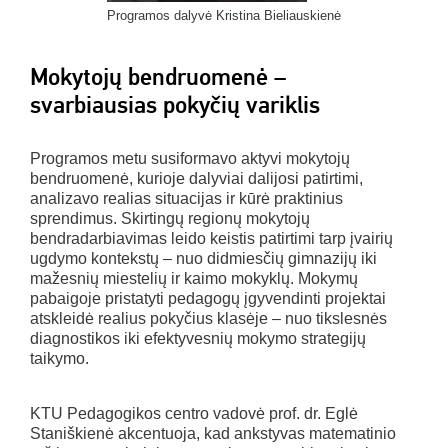
Programos dalyvė Kristina Bieliauskienė
Mokytojų bendruomenė –
svarbiausias pokyčių variklis
Programos metu susiformavo aktyvi mokytojų
bendruomenė, kurioje dalyviai dalijosi patirtimi,
analizavo realias situacijas ir kūrė praktinius
sprendimus. Skirtingų regionų mokytojų
bendradarbiavimas leido keistis patirtimi tarp įvairių
ugdymo kontekstų – nuo didmiesčių gimnazijų iki
mažesnių miestelių ir kaimo mokyklų. Mokymų
pabaigoje pristatyti pedagogų įgyvendinti projektai
atskleidė realius pokyčius klasėje – nuo tikslesnės
diagnostikos iki efektyvesnių mokymo strategijų
taikymo.
KTU Pedagogikos centro vadovė prof. dr. Eglė
Staniškienė akcentuoja, kad ankstyvas matematinio