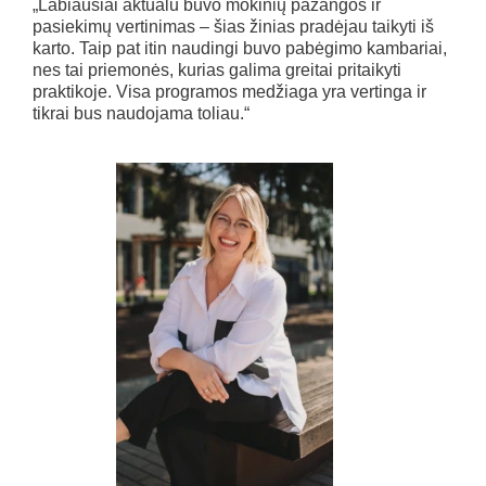
„Labiausiai aktualu buvo mokinių pažangos ir
pasiekimų vertinimas – šias žinias pradėjau taikyti iš
karto. Taip pat itin naudingi buvo pabėgimo kambariai,
nes tai priemonės, kurias galima greitai pritaikyti
praktikoje. Visa programos medžiaga yra vertinga ir
tikrai bus naudojama toliau.“