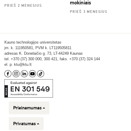
mokiniais
PRIEŠ 2 MĖNESIUS
PRIEŠ 3 MĖNESIUS
Kauno technologijos universitetas
įm. k. 111950581, PVM k. LT119505811
adresas K. Donelaičio g. 73, LT-44249 Kaunas
tel. +370 (37) 300 000, 300 421, faks. +370 (37) 324 144
el. p. ktu@ktu.lt
Prieinamumas
Privatumas