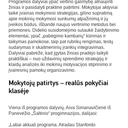
Programos dalyviai ypač vertino galimybę atnaujinti
žinias ir pasidalyti praktine patirtimi. Mokytojai aktyviai
taikė įvairias mokymosi strategijas, gilino supratimą
apie mokinių mokymosi sunkumų atpažinimą ir jų
įveikos būdus, išbandė naujus vertinimo metodus bei
priemones. Didelio susidomėjimo sulaukė žaidybinimo
elementai, ypač „pabėgimo kambarių“ kūrimas ir
taikymas pamokose, taip pat rubrikų rengimas, testų
sudarymas ir skaitmeninių įrankių integravimas.
Dalyviai pabrėžė, kad įgytas žinias pradėjo taikyti
praktiškai – nuo uždavinių sprendimo strategijų ir
klaidų analizės iki mokinių motyvacijos stiprinimo ir
įvairesnių pamokų organizavimo.
Mokytojų patirtys – realūs pokyčiai
klasėje
Viena iš programos dalyvių, Aiva Simanavičienė iš
Panevėžio „Šaltinio“ progimnazijos, dalijasi:
„Labai aktuali programa. Atradau Stanfordo