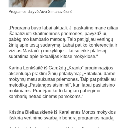
Programos dalyvė Aiva Simanavičienė
„Programa buvo labai aktuali. Ji paskatino mane giliau
išanalizuoti skaitmenines priemones, pavyzdžiui,
pabėgimo kambario metodą. Taip pat įgijau vertingų
žinių apie testų sudarymą. Labai patiko konferencija ir
vizitas Mastaičių mokykloje – tai suteikė platesnį
supratimą apie aktualijas kitose mokyklose.“
Karina Lenkšaitė iš Gargždų „Kranto“ progimnazijos
akcentuoja praktinį žinių pritaikymą: „Pritaikiau darbe
mokymų metu sukurtas priemones. Taip pat pritaikiau
metodiką „Pastangos atsiminti“, kuri labai pasiteisino
mokiniams. Pradėjau kurti daugiau pabėgimo
kambarių netradicinėms pamokoms.“
Kristina Bieliauskienė iš Karalienės Mortos mokyklos
išskiria vertinimo svarbą ir bendrą programos naudą: