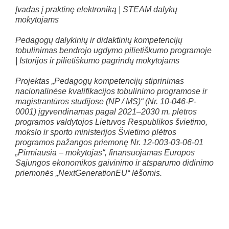
Įvadas į praktinę elektroniką | STEAM dalykų
mokytojams
Pedagogų dalykinių ir didaktinių kompetencijų
tobulinimas bendrojo ugdymo pilietiškumo programoje
| Istorijos ir pilietiškumo pagrindų mokytojams
Projektas „Pedagogų kompetencijų stiprinimas
nacionalinėse kvalifikacijos tobulinimo programose ir
magistrantūros studijose (NP / MS)“ (Nr. 10-046-P-
0001) įgyvendinamas pagal 2021–2030 m. plėtros
programos valdytojos Lietuvos Respublikos švietimo,
mokslo ir sporto ministerijos Švietimo plėtros
programos pažangos priemonę Nr. 12-003-03-06-01
„Pirmiausia – mokytojas“, finansuojamas Europos
Sąjungos ekonomikos gaivinimo ir atsparumo didinimo
priemonės „NextGenerationEU“ lėšomis.