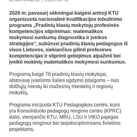
BENDRUOMENĖ
| 2026-04-16
2026 m. pavasarį sėkmingai baigėsi antroji KTU
organizuota nacionalinė kvalifikacijos tobulinimo
programa „Pradinių klasių mokytojų profesinės
kompetencijos stiprinimas: matematikos
mokymosi sunkumų diagnostika ir įveikos
strategijos“, subūrusi pradinių klasių pedagogus iš
visos Lietuvos, siekiančius gilinti profesines
kompetencijas ir stiprinti gebėjimus atpažinti bei
įveikti mokinių matematikos mokymosi sunkumus.
Programą baigė 78 pradinių klasių mokytojai,
atstovavę įvairioms šalies ugdymo įstaigoms – nuo
didžiųjų miestų iki mažesnių miestelių ir regionų
mokyklų.
Programa inicijuota KTU Pedagogikos centro, kuris
yra Konsoliduoto pedagogų rengimo centro (KPRC)
dalis, vienijančio KTU, MRU, LSU ir VIKO pajėgas
pedagogų rengimui bei tarpdisciplininiams švietimo
projektams.