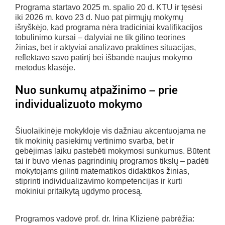
Programa startavo 2025 m. spalio 20 d. KTU ir tęsėsi
iki 2026 m. kovo 23 d. Nuo pat pirmųjų mokymų
išryškėjo, kad programa nėra tradiciniai kvalifikacijos
tobulinimo kursai – dalyviai ne tik gilino teorines
žinias, bet ir aktyviai analizavo praktines situacijas,
reflektavo savo patirtį bei išbandė naujus mokymo
metodus klasėje.
Nuo sunkumų atpažinimo – prie
individualizuoto mokymo
Šiuolaikinėje mokykloje vis dažniau akcentuojama ne
tik mokinių pasiekimų vertinimo svarba, bet ir
gebėjimas laiku pastebėti mokymosi sunkumus. Būtent
tai ir buvo vienas pagrindinių programos tikslų – padėti
mokytojams gilinti matematikos didaktikos žinias,
stiprinti individualizavimo kompetencijas ir kurti
mokiniui pritaikytą ugdymo procesą.
Programos vadovė prof. dr. Irina Klizienė pabrėžia: